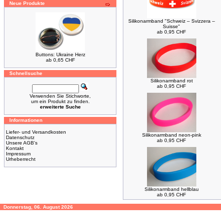
Neue Produkte
Silikonarmband "Schweiz – Svizzera –
Suisse"
ab 0,95 CHF
Buttons: Ukraine Herz
ab 0,65 CHF
Schnellsuche
Silikonarmband rot
ab 0,95 CHF
Verwenden Sie Stichworte,
um ein Produkt zu finden.
erweiterte Suche
Informationen
Liefer- und Versandkosten
Silikonarmband neon-pink
Datenschutz
ab 0,95 CHF
Unsere AGB's
Kontakt
Impressum
Urheberrecht
Silikonarmband hellblau
ab 0,95 CHF
Donnerstag, 06. August 2026