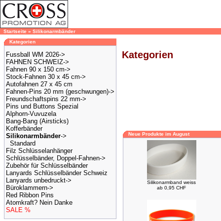
Startseite
»
Silikonarmbänder
Kategorien
Kategorien
Fussball WM 2026->
FAHNEN SCHWEIZ->
Fahnen 90 x 150 cm->
Stock-Fahnen 30 x 45 cm->
Autofahnen 27 x 45 cm
Fahnen-Pins 20 mm (geschwungen)->
Freundschaftspins 22 mm->
Pins und Buttons Spezial
Alphorn-Vuvuzela
Bang-Bang (Airsticks)
Kofferbänder
Neue Produkte im August
Silikonarmbänder
->
Standard
Filz Schlüsselanhänger
Schlüsselbänder, Doppel-Fahnen->
Zubehör für Schlüsselbänder
Lanyards Schlüsselbänder Schweiz
Lanyards unbedruckt->
Silikonarmband weiss
Büroklammern->
ab 0,95 CHF
Red Ribbon Pins
Atomkraft? Nein Danke
SALE %